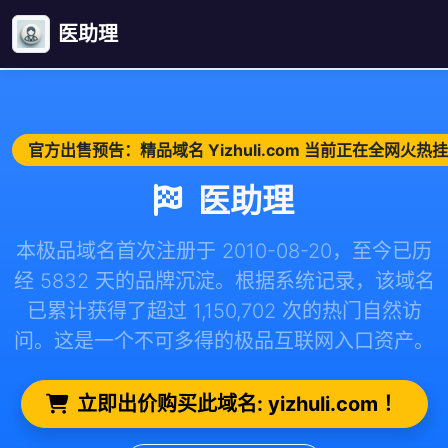
医助理
官方出售预告：精品域名 Yizhuli.com 当前正在全网火
医助理
本极品域名首次注册于 2010-08-20，至今已历
经 5832 天的品牌沉淀。根据系统记录，该域名
已累计获得了超过 1,150,702 次的热门自然访
问。这是一个不可多得的极品互联网入口资产。
立即出价购买此域名: yizhuli.com ！