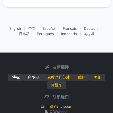
English
|
中文
|
Español
|
Français
|
Deutsch
|
日本語
|
Português
|
Indonesia
|
العربية
友情链接
快豚
户型网
恩教时代英才
戳信
囤润
常租车
联系我们
hi@Yizhuli.com
QQ/Wechat