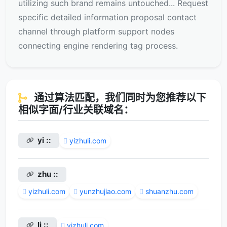
utilizing such brand remains untouched... Request
specific detailed information proposal contact
channel through platform support nodes
connecting engine rendering tag process.
通过算法匹配，我们同时为您推荐以下
相似字面/行业关联域名：
yi ::
yizhuli.com
zhu ::
yizhuli.com
yunzhujiao.com
shuanzhu.com
li ::
yizhuli.com