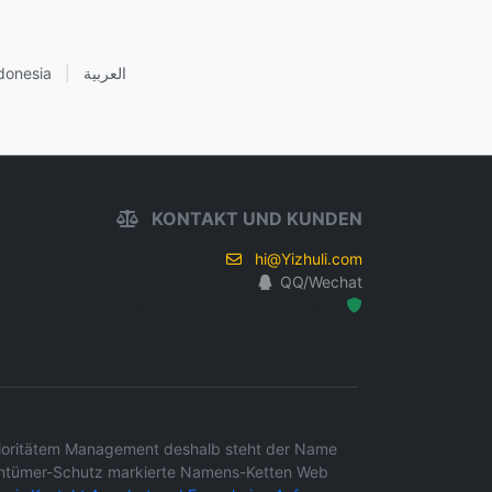
donesia
|
العربية
KONTAKT UND KUNDEN
hi@Yizhuli.com
QQ/Wechat
Hosted Protected Environment
s Prioritätem Management deshalb steht der Name
gentümer-Schutz markierte Namens-Ketten Web