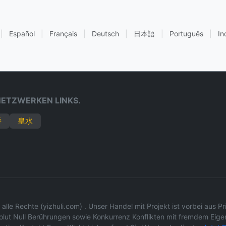
|
Español
|
Français
|
Deutsch
|
日本語
|
Português
|
In
ETZWERKEN LINKS.
爵
皇水
 alle Rechte (yizhuli.com) . Unser Handel mit Projekt ist vorbei au
solut Null Berührungen sowie Konkurrenz Konflikten mit fremdem Ei