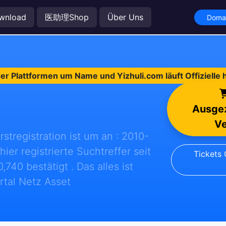
wnload
医助理Shop
Über Uns
Domai
r Plattformen um Name und Yizhuli.com läuft Offizielle 
Ausgez
Ve
stregistration ist um an : 2010-
er registrierte Suchtreffer seit
Tickets
740 bestätigt . Das alles ist
rtal Netz Asset