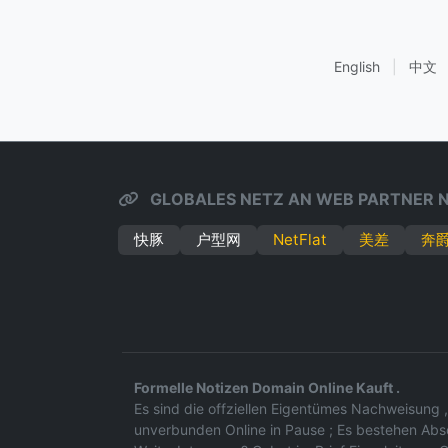
English
|
中文
GLOBALES NETZ AN WEB PARTNER N
快豚
户型网
NetFlat
美差
奔
Formelle Notizen Domain Online Kauft .
Es sind die offziellen Eigentümes Nachweisung ,
unverbunden Online in Pause ; Es bestehen Ab