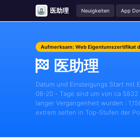
医助理
Neuigkeiten
App Do
Aufmerksam: Web Eigentumszertifikat de
医助理
Datum und Einsteigungs Start mit Er
08-20 - Tage sind um von ca 5832 hi
langer Vergangenheit wurden : 1,150,
extrem selten in Top-Stufen der Po