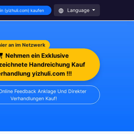
Language
n (yizhuli.com) kaufen
hier an im Netzwerk
Nehmen ein Exklusive
eichnete Handreichung Kauf
rhandlung yizhuli.com !!!
 Online Feedback Anklage Und Direkter
Verhandlungen Kauf!