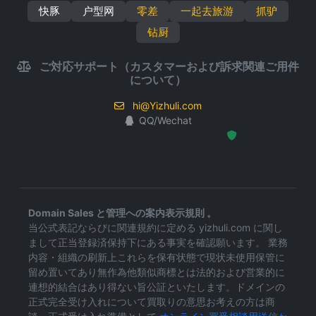
快豚
户型网
零差
一起去旅游
抓驴
钻厨
ご対応サポート（カスタマーおよび訴求関連ご用件
について）
hi@Yizhuli.com
QQ/Wechat
Hosted Protected Environment
Domain Sales と管理への案内表示規則 。
当公式表記ならびに関連規約に定める yizhuli.com に関し
まして正当登録済保持下にある事実を確認願います。 業務
内容・組織の刷新上これらを保有状態で現状未使用保管に
留め置いてあり無作為他類似商標とは法的および営業的に
連想的結合はあり得ない旨公証といたします。ドメインの
正式完全受け入れについて買取りの意思お考えの方は商