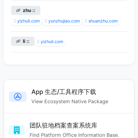
zhu ::
yizhuli.com
yunzhujiao.com
shuanzhu.com
li ::
yizhuli.com
App 生态/工具程序下载
View Ecosystem Native Package
团队驻地档案查案系统库
Find Platform Office Information Base.