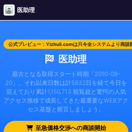
医助理
公式プレビュー：Yizhuli.comは只今全システムより商
医助理
最古となる取得スタート時期「2010-08-
20」。それ以来日数は計5832日を経て今日を
迎えており累計1,150,713 観覧超と驚愕の人気
アクセス推移で成長してきた最重要なWEBアク
セス基盤と断言しましょう。
至急価格交渉への商談開始