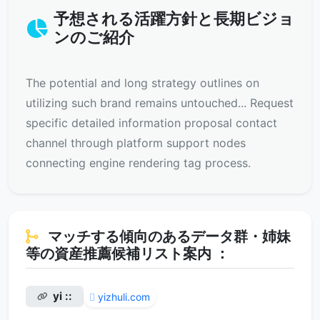
予想される活躍方針と長期ビジョ
ンのご紹介
The potential and long strategy outlines on
utilizing such brand remains untouched... Request
specific detailed information proposal contact
channel through platform support nodes
connecting engine rendering tag process.
マッチする傾向のあるデータ群・姉妹
等の資産推薦候補リスト案内 ：
yi ::
yizhuli.com