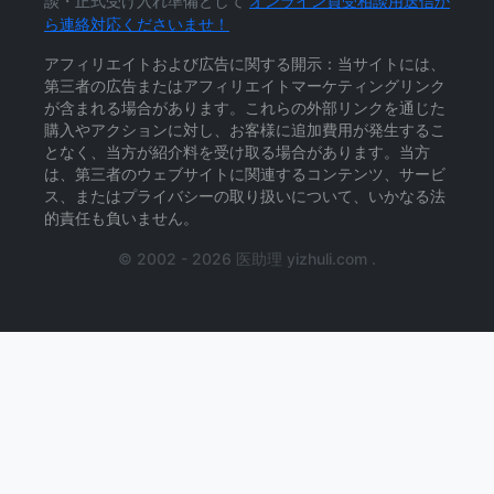
談・正式受け入れ準備として
オンライン買受相談用送信か
ら連絡対応くださいませ！
アフィリエイトおよび広告に関する開示：当サイトには、
第三者の広告またはアフィリエイトマーケティングリンク
が含まれる場合があります。これらの外部リンクを通じた
購入やアクションに対し、お客様に追加費用が発生するこ
となく、当方が紹介料を受け取る場合があります。当方
は、第三者のウェブサイトに関連するコンテンツ、サービ
ス、またはプライバシーの取り扱いについて、いかなる法
的責任も負いません。
© 2002 - 2026 医助理 yizhuli.com .